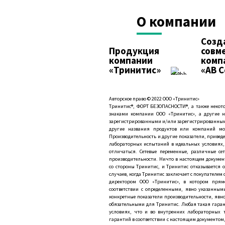
О компании
Созд
Продукция
совм
компании
комп
«Тринитис»
«АВ 
Авторское право © 2022 ООО «Тринитис»
Тринитис®, ФОРТ БЕЗОПАСНОСТИ®, а также неко
знаками компании ООО «Тринитис», а другие н
зарегистрированными и/или зарегистрированным
другие названия продуктов или компаний мо
Производительность и другие показатели, привед
лабораторных испытаний в идеальных условиях, 
отличаться. Сетевые переменные, различные се
производительности. Ничто в настоящем документ
со стороны Тринитис, и Тринитис отказывается 
случаев, когда Тринитис заключает с покупателе
директором ООО «Тринитис», в котором прямо
соответствии с определенными, явно указанным
конкретные показатели производительности, явно
обязательными для Тринитис. Любая такая гаран
условиях, что и во внутренних лабораторных 
гарантий в соответствии с настоящим документом,