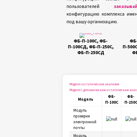
пользователей
заказыва
конфигурацию комплекса име
под вашу организацию.
ФБ-П-100С, ФБ-
ФБ
П-100СД, ФБ-П-250С,
П-500
ФБ-П-250СД
Ф
Модели со статическим анализом
Модели с динамическим и статическим анал
ФБ-
ФБ-
Модель
П-100С
П-250
Модуль
проверки
электронной
почты
Модуль