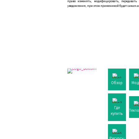
право изменять, модифицировать, передавать
уведомления, при этом применимой будет самая а
Обзор
Мод
Где
Техп
купить
Ресурсы