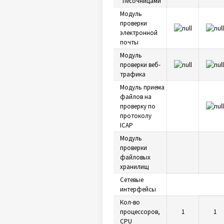
"песочницами"
Модуль
проверки
электронной
почты
Модуль
проверки веб-
трафика
Модуль приема
файлов на
проверку по
протоколу
ICAP
Модуль
проверки
файловых
хранилищ
Сетевые
интерфейсы
Кол-во
процессоров,
1
1
CPU