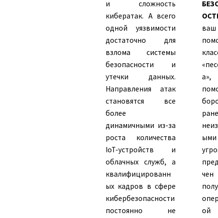
и сложность
БЕЗ
кибератак. А всего
ОСТ
одной уязвимости
ваш
достаточно для
пом
взлома системы
клас
безопасности и
«пе
утечки данных.
а»,
Направления атак
пом
становятся все
боро
более
ран
динамичными из-за
неиз
роста количества
ыми
IoT-устройств и
угро
облачных служб, а
пре
квалифицированн
че
ых кадров в сфере
полу
кибербезопасности
опе
постоянно не
ой