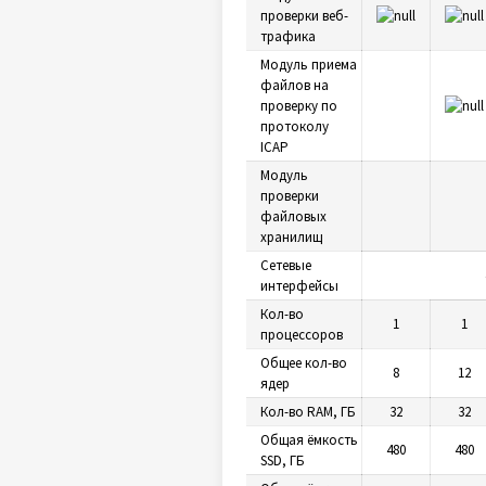
проверки веб-
трафика
Модуль приема
файлов на
проверку по
протоколу
ICAP
Модуль
проверки
файловых
хранилищ
Сетевые
интерфейсы
Кол-во
1
1
процессоров
Общее кол-во
8
12
ядер
Кол-во RAM, ГБ
32
32
Общая ёмкость
480
480
SSD, ГБ