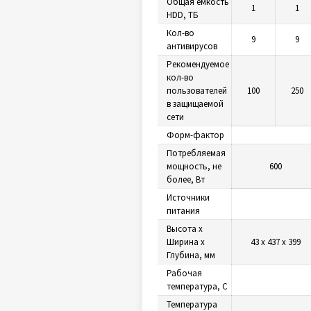
Общая ёмкость
1
1
HDD, ТБ
Кол-во
9
9
антивирусов
Рекомендуемое
кол-во
пользователей
100
250
в защищаемой
сети
Форм-фактор
Потребляемая
мощность, не
600
более, Вт
Источники
питания
Высота х
Ширина х
43 х 437 х 399
Глубина, мм
Рабочая
температура, С
Температура