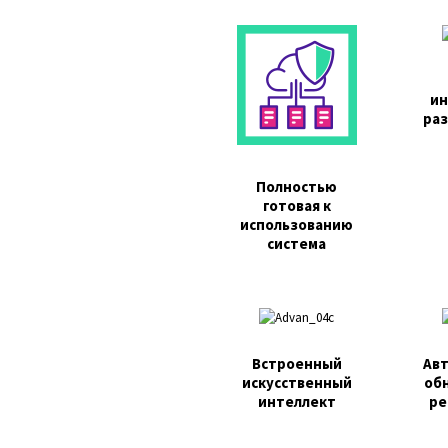
ин
ра
Полностью
готовая к
использованию
система
Встроенный
Ав
искусственный
об
интеллект
ре