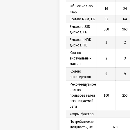
Общее кол-во
16
24
ядер
Кол-во RAM, ГБ
32
64
Ёмкость SSD
960
960
дисков, ГБ
Ёмкость HDD
1
2
дисков, ТБ
Кол-во
виртуальных
2
3
машин
Кол-во
9
9
антивирусов
Рекомендуемое
кол-во
пользователей
100
250
в защищаемой
сети
Форм-фактор
Потребляемая
мощность, не
600