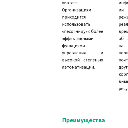
хватает.
инф
Организациям
и
приходится
реж
использовать
реал
«песочницу» с более
вре
эффективными
об 
функциями
на
управления и
пери
высокой степенью
по
автоматизации.
друг
кор
вны
ресу
Преимущества